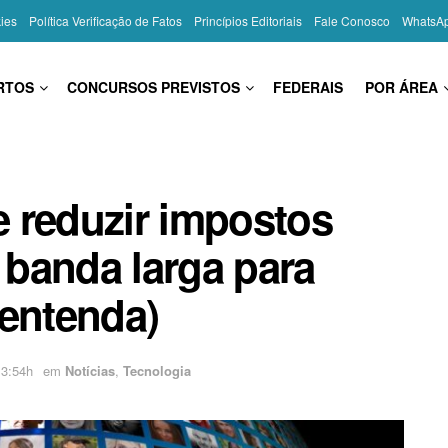
kies
Política Verificação de Fatos
Princípios Editoriais
Fale Conosco
WhatsA
RTOS
CONCURSOS PREVISTOS
FEDERAIS
POR ÁREA
 reduzir impostos
r banda larga para
(entenda)
13:54h
em
Notícias
,
Tecnologia