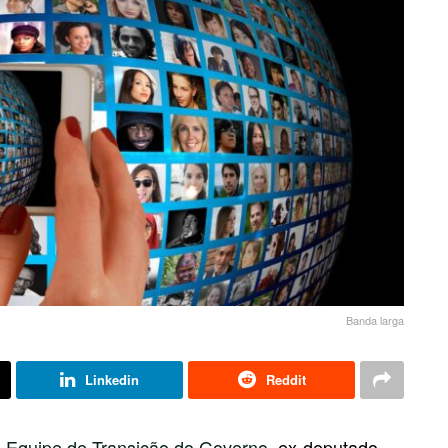
Banda larga
Linkedin
Reddit
a
Equipe de Transição do Governo
, ex-deputado