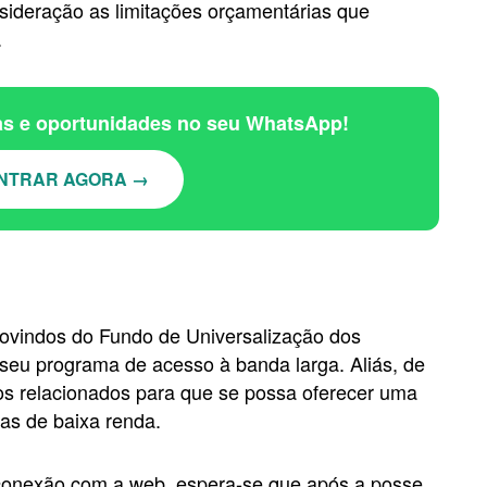
sideração as limitações orçamentárias que
.
ias e oportunidades no seu WhatsApp!
NTRAR AGORA →
rovindos do Fundo de Universalização dos
seu programa de acesso à banda larga. Aliás, de
ntos relacionados para que se possa oferecer uma
ias de baixa renda.
 conexão com a web, espera-se que após a posse,