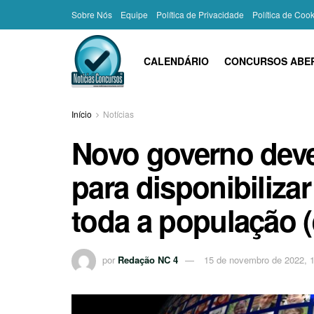
Sobre Nós
Equipe
Política de Privacidade
Política de Coo
CALENDÁRIO
CONCURSOS ABE
Início
Notícias
Novo governo deve
para disponibiliza
toda a população 
por
Redação NC 4
15 de novembro de 2022, 