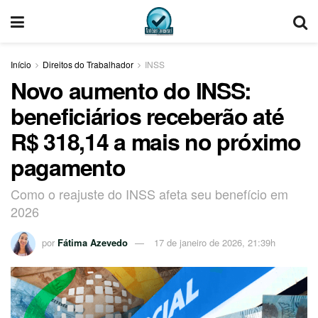
Início
Direitos do Trabalhador
INSS
Novo aumento do INSS:
beneficiários receberão até
R$ 318,14 a mais no próximo
pagamento
Como o reajuste do INSS afeta seu benefício em
2026
por
Fátima Azevedo
17 de janeiro de 2026, 21:39h