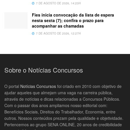
7 DE AGOSTO DE 2026, 14:23H
Fies inicia convocação da lista de espera
nesta sexta (7); confira o prazo para
acompanhar as chamadas
7 DE AGOSTO DE 2026, 12:27H
Sobre o Notícias Concursos
O portal
Notícias Concursos
foi criado em 2010 com objetivo de
ajudar aqueles que almejam uma vaga na carreira pública,
através de notícias e dicas relacionadas a Concursos Públicos.
Com o passar dos anos ampliamos nosso editorial com:
Benefícios Sociais, Direitos do Trabalhador, Economia, entre
outros. Nossos conteúdos prezam pela qualidade e objetividade.
Pertencemos ao grupo SENA ONLINE, 20 anos de credibilidade