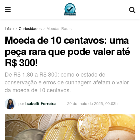
Início
Curiosidades
Moedas Raras
Moeda de 10 centavos: uma
peça rara que pode valer até
R$ 300!
De R$ 1,80 a R$ 300: como o estado de
conservação e erros de cunhagem afetam o valor
da moeda de 10 centavos.
por
Isabelli Ferreira
29 de maio de 2025, 00:03h