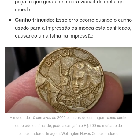
peça, o que gera uma sobra visível de metal na
moeda.
: Esse erro ocorre quando o cunho
Cunho trincado
usado para a impressão da moeda está danificado,
causando uma falha na impressão.
A moeda de 10 centavos de 2002 com erro de cunhagem, como cunho
quebrado ou trincado, pode alcançar até R$ 300 no mercado de
colecionadores. Imagem: Wellington Novos Colecionadores