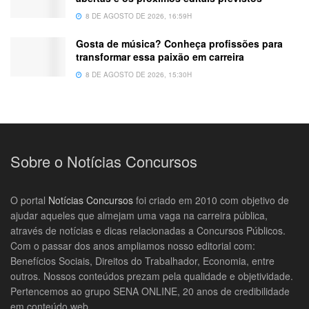
8 DE AGOSTO DE 2026, 16:59H
Gosta de música? Conheça profissões para
transformar essa paixão em carreira
8 DE AGOSTO DE 2026, 15:30H
Sobre o Notícias Concursos
O portal
Notícias Concursos
foi criado em 2010 com objetivo de
ajudar aqueles que almejam uma vaga na carreira pública,
através de notícias e dicas relacionadas a Concursos Públicos.
Com o passar dos anos ampliamos nosso editorial com:
Benefícios Sociais, Direitos do Trabalhador, Economia, entre
outros. Nossos conteúdos prezam pela qualidade e objetividade.
Pertencemos ao grupo SENA ONLINE, 20 anos de credibilidade
em conteúdo web.