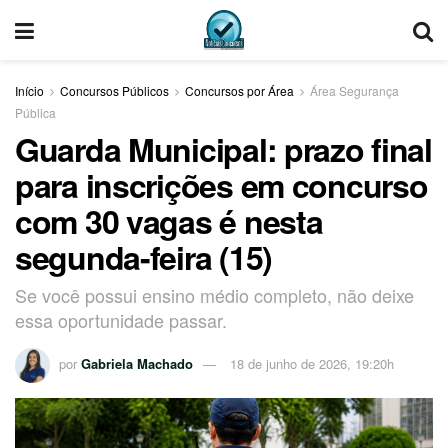
Início
Concursos Públicos
Concursos por Área
Área Segurança
Pública
Guarda Municipal: prazo final
para inscrições em concurso
com 30 vagas é nesta
segunda-feira (15)
Se você possui ensino médio completo, não deixe
essa oportunidade passar.
por
Gabriela Machado
18 de junho de 2026, 19:20h