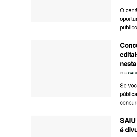
O cená
oportu
público
Concu
edita
nest
POR
GAB
Se voc
públic
concurs
SAIU 
é div