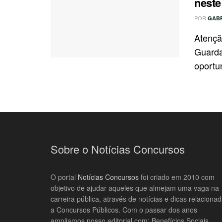
neste
POR
GAB
Atençã
Guarda 
oportu
Sobre o Notícias Concursos
O portal
Notícias Concursos
foi criado em 2010 com
objetivo de ajudar aqueles que almejam uma vaga na
carreira pública, através de notícias e dicas relaciona
a Concursos Públicos. Com o passar dos anos
ampliamos nosso editorial com: Benefícios Sociais,