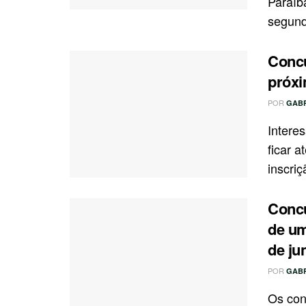
Paraíba
segunda
Concu
próxi
POR
GAB
Intere
ficar 
inscriç
Concu
de um
de ju
POR
GAB
Os con