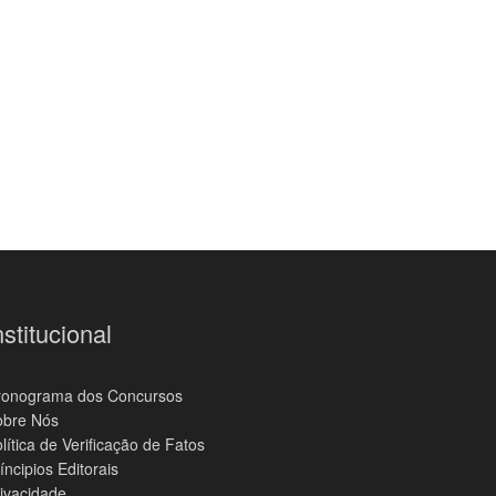
nstitucional
ronograma dos Concursos
obre Nós
lítica de Verificação de Fatos
íncipios Editorais
ivacidade