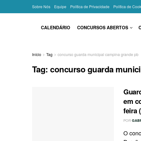
Sobre Nós
Equipe
Política de Privacidade
Política de Coo
CALENDÁRIO
CONCURSOS ABERTOS
Início
Tag
concurso guarda municipal campina grande pb
Tag:
concurso guarda munici
Guard
em co
feira 
POR
GAB
O conc