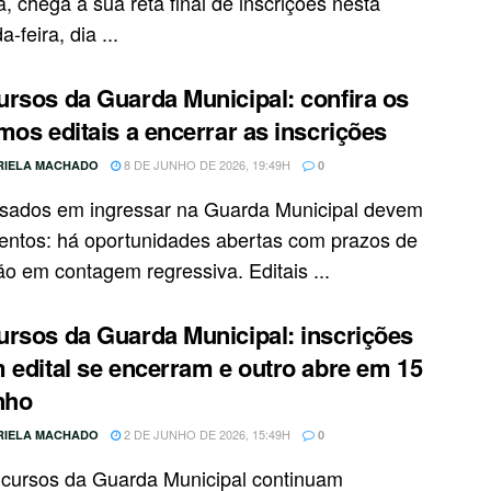
, chega à sua reta final de inscrições nesta
-feira, dia ...
rsos da Guarda Municipal: confira os
mos editais a encerrar as inscrições
8 DE JUNHO DE 2026, 19:49H
RIELA MACHADO
0
ssados em ingressar na Guarda Municipal devem
atentos: há oportunidades abertas com prazos de
ão em contagem regressiva. Editais ...
rsos da Guarda Municipal: inscrições
 edital se encerram e outro abre em 15
nho
2 DE JUNHO DE 2026, 15:49H
RIELA MACHADO
0
cursos da Guarda Municipal continuam