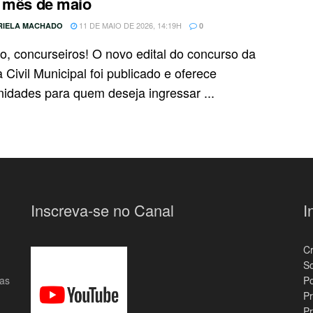
 mês de maio
11 DE MAIO DE 2026, 14:19H
RIELA MACHADO
0
o, concurseiros! O novo edital do concurso da
Civil Municipal foi publicado e oferece
nidades para quem deseja ingressar ...
Inscreva-se no Canal
I
C
S
das
Po
Pr
Pr