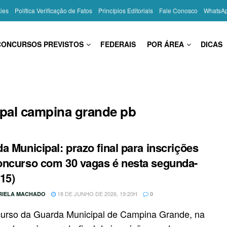
kies
Política Verificação de Fatos
Princípios Editoriais
Fale Conosco
WhatsA
CONCURSOS PREVISTOS
FEDERAIS
POR ÁREA
DICAS
pal campina grande pb
a Municipal: prazo final para inscrições
ncurso com 30 vagas é nesta segunda-
(15)
18 DE JUNHO DE 2026, 19:20H
RIELA MACHADO
0
urso da Guarda Municipal de Campina Grande, na