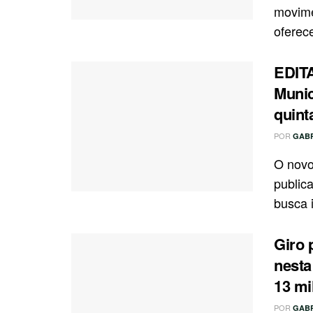
movime
oferec
EDIT
Munic
quinta
POR
GAB
O novo
public
busca i
Giro 
nesta
13 mi
POR
GAB