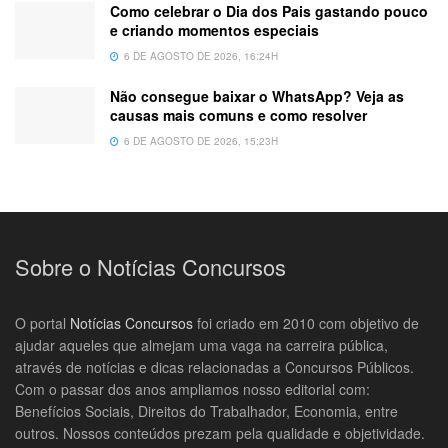
Como celebrar o Dia dos Pais gastando pouco
e criando momentos especiais
6 DE AGOSTO DE 2026, 16:24H
Não consegue baixar o WhatsApp? Veja as
causas mais comuns e como resolver
6 DE AGOSTO DE 2026, 15:23H
Sobre o Notícias Concursos
O portal
Notícias Concursos
foi criado em 2010 com objetivo de
ajudar aqueles que almejam uma vaga na carreira pública,
através de notícias e dicas relacionadas a Concursos Públicos.
Com o passar dos anos ampliamos nosso editorial com:
Benefícios Sociais, Direitos do Trabalhador, Economia, entre
outros. Nossos conteúdos prezam pela qualidade e objetividade.