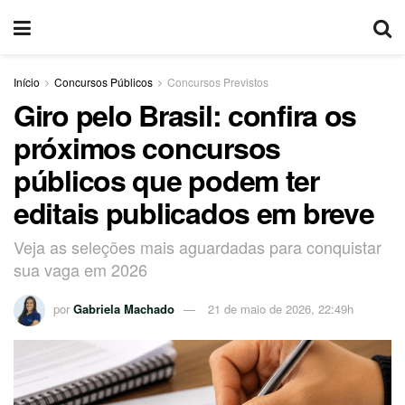
Início
Concursos Públicos
Concursos Previstos
Giro pelo Brasil: confira os
próximos concursos
públicos que podem ter
editais publicados em breve
Veja as seleções mais aguardadas para conquistar
sua vaga em 2026
por
Gabriela Machado
21 de maio de 2026, 22:49h