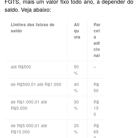
FGTS, mais um valor fixo todo ano, a depender do
saldo. Veja abaixo:
Limites das faixas de
Alí
Par
saldo
qu
cel
ota
a
adi
cio
nal
até R$500
50
–
%
de R$500,01 até R$1.000
40
R$
%
50
de R$1.000,01 até
30
R$
R$5.000
%
15
0
de R$5.000,01 até
20
R$
R$10.000
%
65
0