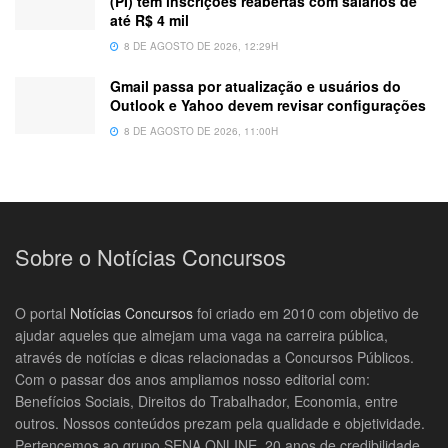
(PI) têm inscrições reabertas com salários de
até R$ 4 mil
8 DE AGOSTO DE 2026, 12:29H
Gmail passa por atualização e usuários do
Outlook e Yahoo devem revisar configurações
8 DE AGOSTO DE 2026, 11:00H
Sobre o Notícias Concursos
O portal
Notícias Concursos
foi criado em 2010 com objetivo de
ajudar aqueles que almejam uma vaga na carreira pública,
através de notícias e dicas relacionadas a Concursos Públicos.
Com o passar dos anos ampliamos nosso editorial com:
Benefícios Sociais, Direitos do Trabalhador, Economia, entre
outros. Nossos conteúdos prezam pela qualidade e objetividade.
Pertencemos ao grupo SENA ONLINE, 20 anos de credibilidade