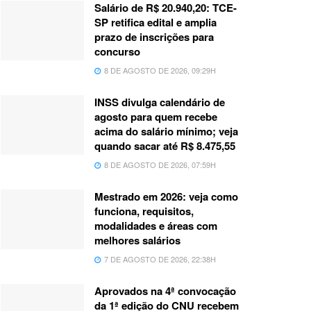
Salário de R$ 20.940,20: TCE-
SP retifica edital e amplia
prazo de inscrições para
concurso
8 DE AGOSTO DE 2026, 09:29H
INSS divulga calendário de
agosto para quem recebe
acima do salário mínimo; veja
quando sacar até R$ 8.475,55
8 DE AGOSTO DE 2026, 07:59H
Mestrado em 2026: veja como
funciona, requisitos,
modalidades e áreas com
melhores salários
7 DE AGOSTO DE 2026, 22:38H
Aprovados na 4ª convocação
da 1ª edição do CNU recebem