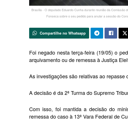
Brasília - O deputado Eduardo Cunha durante reunião da Comissão de
Fonseca sobre o seu pedido para anular a sessão do Cons
Compartilhe no Whatsapp
Foi negado nesta terça-feira (19/05) o p
arquivamento ou de remessa à Justiça Eleit
As investigações são relativas ao repasse
A decisão é da 2ª Turma do Supremo Tribu
Com isso, foi mantida a decisão do minis
remessa do caso à 13ª Vara Federal de Cur