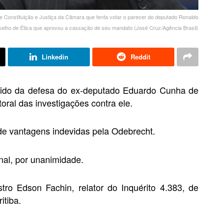
 Constituição e Justiça da Câmara que tenta votar o parecer do deputado Ronaldo
elho de Ética que aprovou a cassação de seu mandato (José Cruz/Agência Brasil)
Linkedin
Reddit
edido da defesa do ex-deputado Eduardo Cunha de
oral das investigações contra ele.
 de vantagens indevidas pela Odebrecht.
nal, por unanimidade.
tro Edson Fachin, relator do Inquérito 4.383, de
itiba.