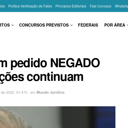
kies
Política Verificação de Fatos
Princípios Editoriais
Fale Conosco
WhatsA
RTOS
CONCURSOS PREVISTOS
FEDERAIS
POR ÁREA
em pedido NEGADO
ações continuam
 de 2020, 01:41h
em
Mundo Jurídico