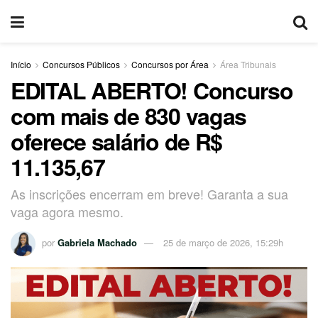
Início
Concursos Públicos
Concursos por Área
Área Tribunais
EDITAL ABERTO! Concurso
com mais de 830 vagas
oferece salário de R$
11.135,67
As inscrições encerram em breve! Garanta a sua
vaga agora mesmo.
por
Gabriela Machado
25 de março de 2026, 15:29h