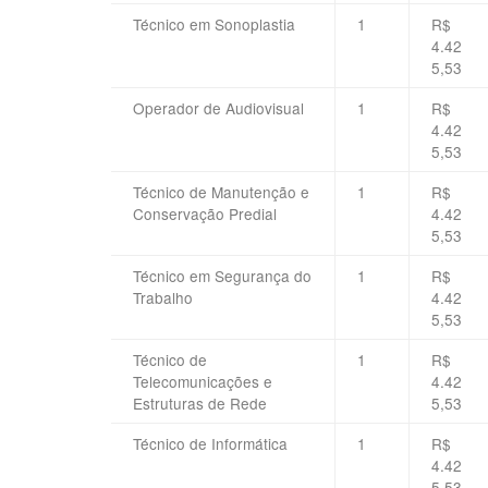
Técnico em Sonoplastia
1
R$
4.42
5,53
Operador de Audiovisual
1
R$
4.42
5,53
Técnico de Manutenção e
1
R$
Conservação Predial
4.42
5,53
Técnico em Segurança do
1
R$
Trabalho
4.42
5,53
Técnico de
1
R$
Telecomunicações e
4.42
Estruturas de Rede
5,53
Técnico de Informática
1
R$
4.42
5,53