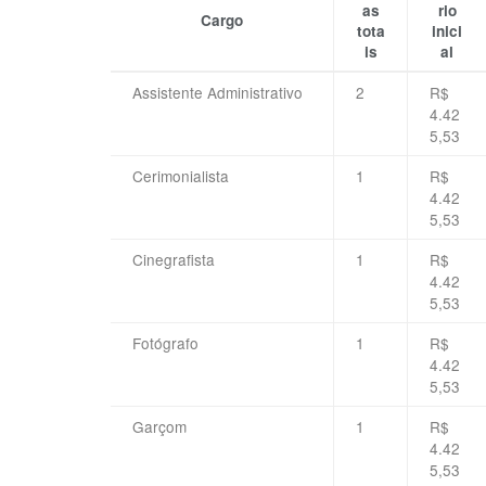
as
rio
Cargo
tota
inici
is
al
Assistente Administrativo
2
R$
4.42
5,53
Cerimonialista
1
R$
4.42
5,53
Cinegrafista
1
R$
4.42
5,53
Fotógrafo
1
R$
4.42
5,53
Garçom
1
R$
4.42
5,53