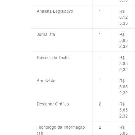
Analista Legislativo
1
R$
8.12
5,33
Jornalista
1
R$
5.85
2,32
Revisor de Texto
1
R$
5.85
2,32
Arquivista
1
R$
5.85
2,32
Designer Gráfico
2
R$
5.85
2,32
Tecnólogo da Informação
2
R$
(TI)
5.85