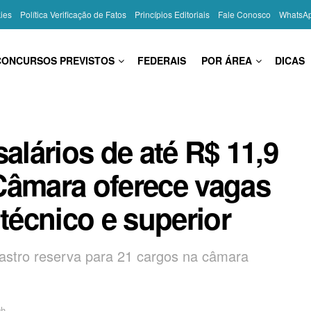
kies
Política Verificação de Fatos
Princípios Editoriais
Fale Conosco
WhatsA
CONCURSOS PREVISTOS
FEDERAIS
POR ÁREA
DICAS
alários de até R$ 11,9
Câmara oferece vagas
 técnico e superior
dastro reserva para 21 cargos na câmara
9h