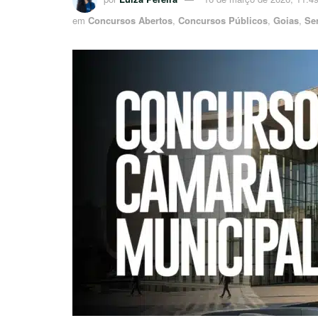
em
Concursos Abertos
,
Concursos Públicos
,
Goias
,
Se