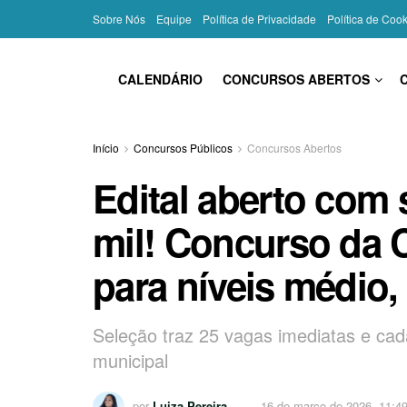
Sobre Nós
Equipe
Política de Privacidade
Política de Coo
CALENDÁRIO
CONCURSOS ABERTOS
Início
Concursos Públicos
Concursos Abertos
Edital aberto com s
mil! Concurso da 
para níveis médio,
Seleção traz 25 vagas imediatas e ca
municipal
por
Luiza Pereira
16 de março de 2026, 11:4