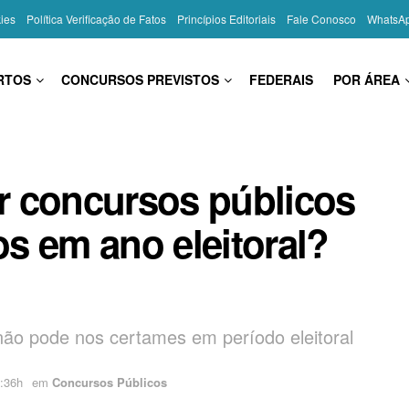
kies
Política Verificação de Fatos
Princípios Editoriais
Fale Conosco
WhatsA
RTOS
CONCURSOS PREVISTOS
FEDERAIS
POR ÁREA
ar concursos públicos
s em ano eleitoral?
não pode nos certames em período eleitoral
:36h
em
Concursos Públicos