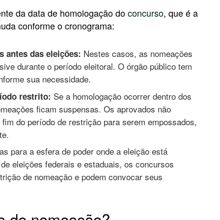
mente da data de homologação do
concurso
, que é a
o muda conforme o cronograma:
Nestes casos, as nomeações
 antes das eleições:
ive durante o período eleitoral. O órgão público tem
onforme sua necessidade.
Se a homologação ocorrer dentro dos
odo restrito:
nomeações ficam suspensas. Os aprovados não
 fim do período de restrição para serem empossados,
te.
as para a esfera de poder onde a eleição está
de eleições federais e estaduais, os concursos
estrição de nomeação e podem convocar seus
ra de nomeação?