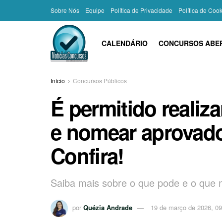
Sobre Nós
Equipe
Política de Privacidade
Política de Coo
CALENDÁRIO
CONCURSOS ABE
Início
Concursos Públicos
É permitido realiz
e nomear aprovado
Confira!
Saiba mais sobre o que pode e o que 
por
Quézia Andrade
19 de março de 2026, 09