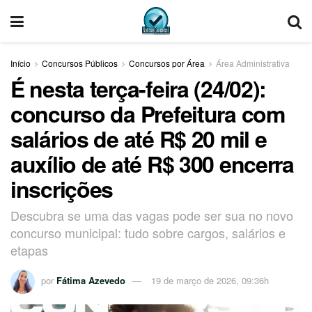
Início
Concursos Públicos
Concursos por Área
Área Administrativa
É nesta terça-feira (24/02):
concurso da Prefeitura com
salários de até R$ 20 mil e
auxílio de até R$ 300 encerra
inscrições
Descubra se uma das vagas pode ser sua no novo
concurso municipal: tudo sobre cargos, salários e
etapas
por
Fátima Azevedo
19 de março de 2026, 09:36h