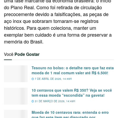
uma fase marcante da economia brasileira: o início
do Plano Real. Como foi retirada de circulação
precocemente devido a falsificações, as peças de
aço inox que sobraram tornaram-se registros
históricos. Para quem coleciona, manter um
exemplar bem cuidado é uma forma de preservar a
memória do Brasil.
Você
Pode Gostar
Tesouro no bolso: o detalhe raro que faz esta
moeda de 1 real comum valer até R$ 6.500!
7 DE ABRIL DE 2026, 14:49H
10 centavos que valem R$ 350? Veja se você
tem essa moeda “escondida” na gaveta!
31 DE MARÇO DE 2026, 14:49H
Moeda de 10 centavos rara: entenda o erro
que faz este item ser disputado por