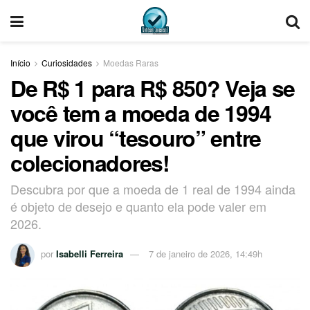
Início
Curiosidades
Moedas Raras
De R$ 1 para R$ 850? Veja se
você tem a moeda de 1994
que virou “tesouro” entre
colecionadores!
Descubra por que a moeda de 1 real de 1994 ainda
é objeto de desejo e quanto ela pode valer em
2026.
por
Isabelli Ferreira
7 de janeiro de 2026, 14:49h