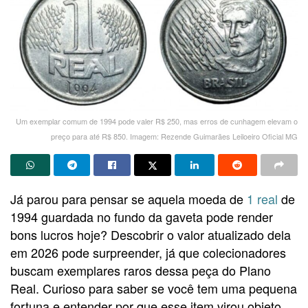
Um exemplar comum de 1994 pode valer R$ 250, mas erros de cunhagem elevam o
preço para até R$ 850. Imagem: Rezende Guimarães Leiloeiro Oficial MG
Já parou para pensar se aquela moeda de
1 real
de
1994 guardada no fundo da gaveta pode render
bons lucros hoje? Descobrir o valor atualizado dela
em 2026 pode surpreender, já que colecionadores
buscam exemplares raros dessa peça do Plano
Real. Curioso para saber se você tem uma pequena
fortuna e entender por que esse item virou objeto