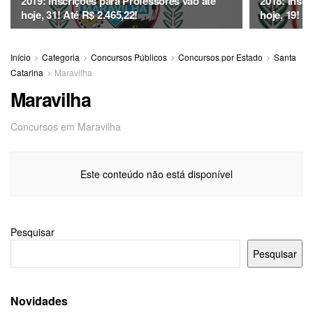
2019: Inscrições para Professores vão até
2018: Inscr
hoje, 31! Até R$ 2.465,22!
hoje, 19! A
Início
Categoria
Concursos Públicos
Concursos por Estado
Santa
Catarina
Maravilha
Maravilha
Concursos em Maravilha
Este conteúdo não está disponível
Pesquisar
Pesquisar
Novidades