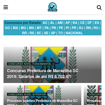
Concursos por Estado:
AC
|
AL
|
AM
|
AP
|
BA
|
CE
|
DF
|
ES
|
GO
|
MA
|
MG
|
MS
|
MT
|
PA
|
PB
|
PE
|
PI
|
PR
|
RJ
|
RN
|
RO
|
RR
|
RS
|
SC
|
SE
|
SP
|
TO
|
NACIONAL
CONCURSO NÍVEL FUNDAMENTAL
Concurso Prefeitura de Maravilha SC
2019: Salários de até R$ 8.702,47!
CONCURSO NÍVEL SUPERIOR
CONCURSO 
Processo seletivo Prefeitura de Maravilha SC
Processo se