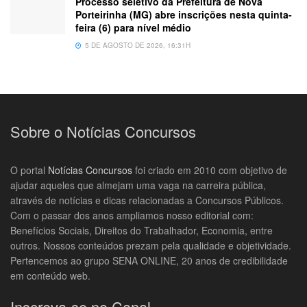
Processo seletivo da Prefeitura de Nova
Porteirinha (MG) abre inscrições nesta quinta-
feira (6) para nível médio
5 DE AGOSTO DE 2026, 16:31H
Sobre o Notícias Concursos
O portal
Notícias Concursos
foi criado em 2010 com objetivo de
ajudar aqueles que almejam uma vaga na carreira pública,
através de notícias e dicas relacionadas a Concursos Públicos.
Com o passar dos anos ampliamos nosso editorial com:
Benefícios Sociais, Direitos do Trabalhador, Economia, entre
outros. Nossos conteúdos prezam pela qualidade e objetividade.
Pertencemos ao grupo SENA ONLINE, 20 anos de credibilidade
em conteúdo web.
Inscreva-se no Canal