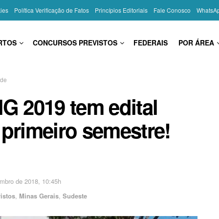
kies
Política Verificação de Fatos
Princípios Editoriais
Fale Conosco
WhatsA
RTOS
CONCURSOS PREVISTOS
FEDERAIS
POR ÁREA
úde
 2019 tem edital
 primeiro semestre!
mbro de 2018, 10:45h
istos
,
Minas Gerais
,
Sudeste