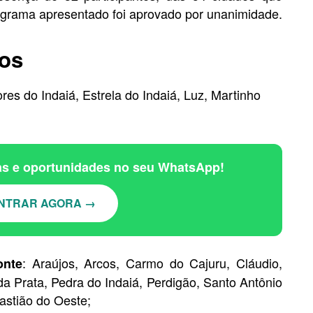
grama apresentado foi aprovado por unanimidade.
dos
es do Indaiá, Estrela do Indaiá, Luz, Martinho
ias e oportunidades no seu WhatsApp!
NTRAR AGORA →
: Araújos, Arcos, Carmo do Cajuru, Cláudio,
onte
 da Prata, Pedra do Indaiá, Perdigão, Santo Antônio
astião do Oeste;