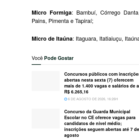
: Bambuí, Córrego Danta
Micro Formiga
Pains, Pimenta e Tapiraí;
: Itaguara, Itatiaiuçu, Itaú
Micro de Itaúna
Você
Pode Gostar
Concursos públicos com inscriçõe
abertas nesta sexta (7) oferecem
mais de 1.400 vagas e salários de a
R$ 6.265,16
6 DE AGOSTO DE 2026, 16:26H
Concurso da Guarda Municipal
Escolar no CE oferece vagas para
candidatos de nível médio;
inscrições seguem abertas até 7 d
agosto