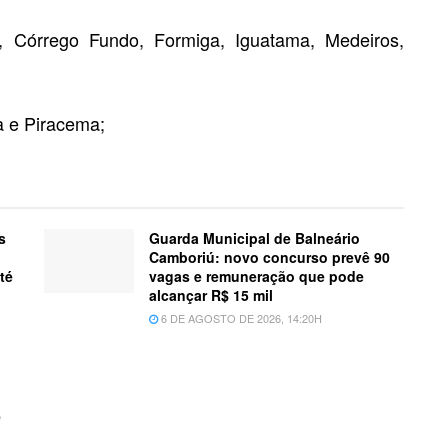
, Córrego Fundo, Formiga, Iguatama, Medeiros,
na e Piracema;
s
Guarda Municipal de Balneário
Camboriú: novo concurso prevê 90
té
vagas e remuneração que pode
alcançar R$ 15 mil
6 DE AGOSTO DE 2026, 14:20H
e