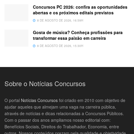
Concursos PC 2026: confira as oportunidades
abertas e os próximos editais previstos
8 DE AGOSTO DE 2026, 16:59H
Gosta de música? Conheça profissões para
transformar essa paixão em carreira
8 DE AGOSTO DE 2026, 15:30H
Sobre o Notícias Concursos
O portal
Notícias Concursos
foi criado em 2010 com objetivo de
ajudar aqueles que almejam uma vaga na carreira pública,
através de notícias e dicas relacionadas a Concursos Públicos.
Com o passar dos anos ampliamos nosso editorial com:
Benefícios Sociais, Direitos do Trabalhador, Economia, entre
outros. Nossos conteúdos prezam pela qualidade e objetividade.