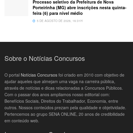
Processo seletivo da Prefeitura de Nova
Porteirinha (MG) abre inscrições nesta quinta-
feira (6) para nível médio
5 DE AGOSTO DE 2026, 16:31H
Sobre o Notícias Concursos
O portal
Notícias Concursos
foi criado em 2010 com objetivo de
ajudar aqueles que almejam uma vaga na carreira pública,
através de notícias e dicas relacionadas a Concursos Públicos.
Com o passar dos anos ampliamos nosso editorial com:
Benefícios Sociais, Direitos do Trabalhador, Economia, entre
outros. Nossos conteúdos prezam pela qualidade e objetividade.
Pertencemos ao grupo SENA ONLINE, 20 anos de credibilidade
em conteúdo web.