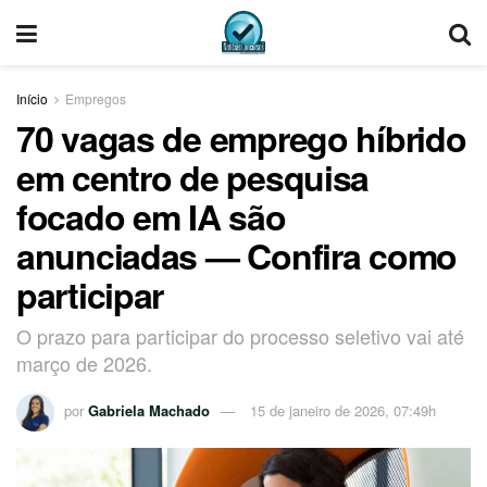
Início
Empregos
70 vagas de emprego híbrido
em centro de pesquisa
focado em IA são
anunciadas — Confira como
participar
O prazo para participar do processo seletivo vai até
março de 2026.
por
Gabriela Machado
15 de janeiro de 2026, 07:49h