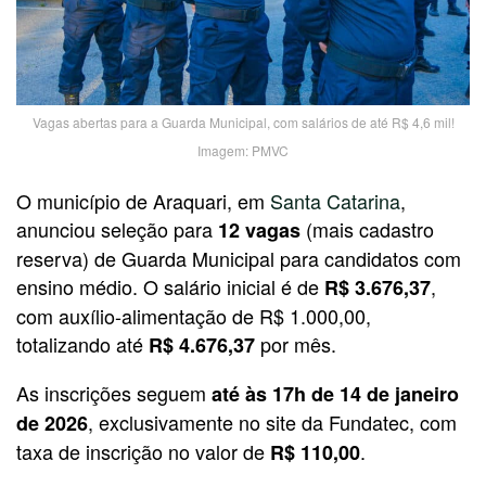
Vagas abertas para a Guarda Municipal, com salários de até R$ 4,6 mil!
Imagem: PMVC
O município de Araquari, em
Santa Catarina
,
anunciou seleção para
(mais cadastro
12 vagas
reserva) de Guarda Municipal para candidatos com
ensino médio. O salário inicial é de
,
R$ 3.676,37
com auxílio-alimentação de R$ 1.000,00,
totalizando até
por mês.
R$ 4.676,37
As inscrições seguem
até às 17h de 14 de janeiro
, exclusivamente no site da Fundatec, com
de 2026
taxa de inscrição no valor de
.
R$ 110,00