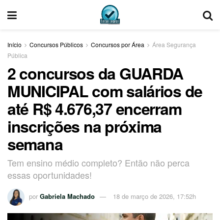
Início
Concursos Públicos
Concursos por Área
Área Segurança
Pública
2 concursos da GUARDA
MUNICIPAL com salários de
até R$ 4.676,37 encerram
inscrições na próxima
semana
Tem ensino médio completo? Então não perca
essas oportunidades!
por
Gabriela Machado
18 de março de 2026, 17:52h