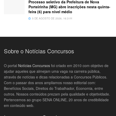
Processo seletivo da Prefeitura de Nova
Porteirinha (MG) abre inscrições nesta quinta-
feira (6) para nível médio
5 DE AGOSTO DE 2026, 16:31H
Sobre o Notícias Concursos
O portal
Notícias Concursos
foi criado em 2010 com objetivo de
ajudar aqueles que almejam uma vaga na carreira pública,
através de notícias e dicas relacionadas a Concursos Públicos.
Com o passar dos anos ampliamos nosso editorial com:
Benefícios Sociais, Direitos do Trabalhador, Economia, entre
outros. Nossos conteúdos prezam pela qualidade e objetividade.
Pertencemos ao grupo SENA ONLINE, 20 anos de credibilidade
em conteúdo web.