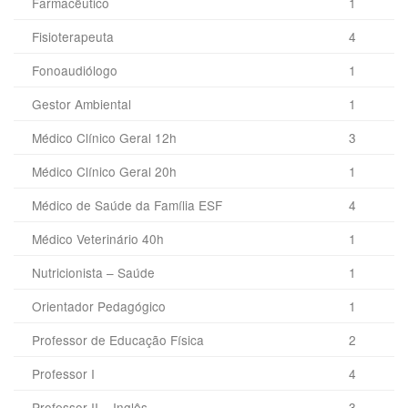
Farmacêutico
1
Fisioterapeuta
4
Fonoaudiólogo
1
Gestor Ambiental
1
Médico Clínico Geral 12h
3
Médico Clínico Geral 20h
1
Médico de Saúde da Família ESF
4
Médico Veterinário 40h
1
Nutricionista – Saúde
1
Orientador Pedagógico
1
Professor de Educação Física
2
Professor I
4
Professor II – Inglês
3