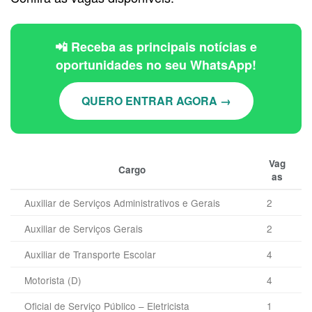
📲 Receba as principais notícias e
oportunidades no seu WhatsApp!
QUERO ENTRAR AGORA →
Vag
Cargo
as
Auxiliar de Serviços Administrativos e Gerais
2
Auxiliar de Serviços Gerais
2
Auxiliar de Transporte Escolar
4
Motorista (D)
4
Oficial de Serviço Público – Eletricista
1