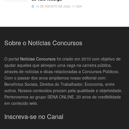
10 DE AGOSTO DE 2026, 11:32H
Sobre o Notícias Concursos
O portal
Notícias Concursos
foi criado em 2010 com objetivo de
ajudar aqueles que almejam uma vaga na carreira pública,
através de notícias e dicas relacionadas a Concursos Públicos.
Com o passar dos anos ampliamos nosso editorial com:
Benefícios Sociais, Direitos do Trabalhador, Economia, entre
outros. Nossos conteúdos prezam pela qualidade e objetividade.
Pertencemos ao grupo SENA ONLINE, 20 anos de credibilidade
em conteúdo web.
Inscreva-se no Canal