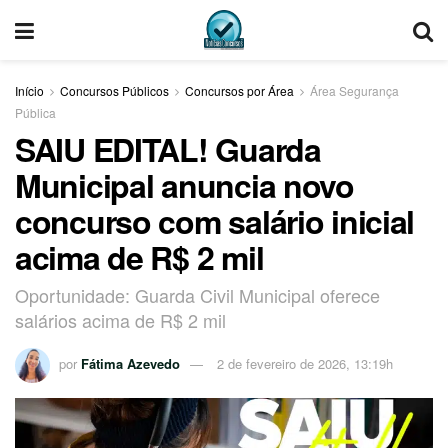
Início
Concursos Públicos
Concursos por Área
Área Segurança
Pública
SAIU EDITAL! Guarda
Municipal anuncia novo
concurso com salário inicial
acima de R$ 2 mil
Oportunidade: Guarda Civil Municipal oferece
salários acima de R$ 2 mil
por
Fátima Azevedo
2 de fevereiro de 2026, 13:19h