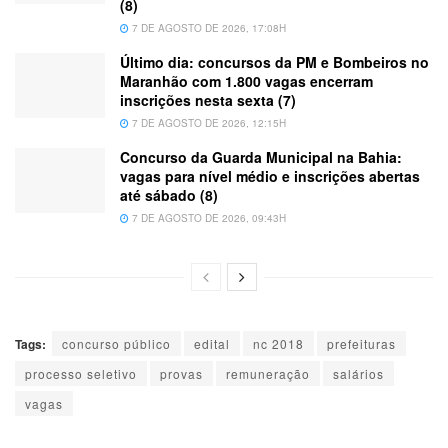
(8)
7 DE AGOSTO DE 2026, 17:08H
Último dia: concursos da PM e Bombeiros no
Maranhão com 1.800 vagas encerram
inscrições nesta sexta (7)
7 DE AGOSTO DE 2026, 12:15H
Concurso da Guarda Municipal na Bahia:
vagas para nível médio e inscrições abertas
até sábado (8)
7 DE AGOSTO DE 2026, 09:43H
Tags:
concurso público
edital
nc 2018
prefeituras
processo seletivo
provas
remuneração
salários
vagas