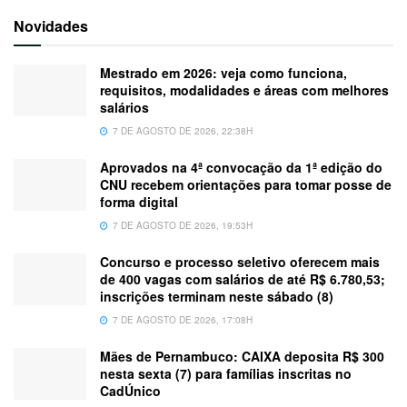
Novidades
Mestrado em 2026: veja como funciona,
requisitos, modalidades e áreas com melhores
salários
7 DE AGOSTO DE 2026, 22:38H
Aprovados na 4ª convocação da 1ª edição do
CNU recebem orientações para tomar posse de
forma digital
7 DE AGOSTO DE 2026, 19:53H
Concurso e processo seletivo oferecem mais
de 400 vagas com salários de até R$ 6.780,53;
inscrições terminam neste sábado (8)
7 DE AGOSTO DE 2026, 17:08H
Mães de Pernambuco: CAIXA deposita R$ 300
nesta sexta (7) para famílias inscritas no
CadÚnico