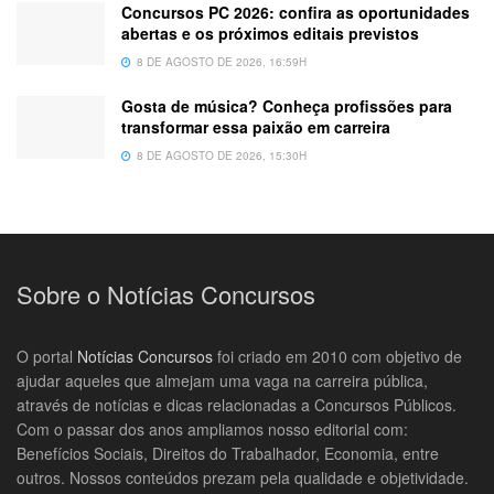
Concursos PC 2026: confira as oportunidades
abertas e os próximos editais previstos
8 DE AGOSTO DE 2026, 16:59H
Gosta de música? Conheça profissões para
transformar essa paixão em carreira
8 DE AGOSTO DE 2026, 15:30H
Sobre o Notícias Concursos
O portal
Notícias Concursos
foi criado em 2010 com objetivo de
ajudar aqueles que almejam uma vaga na carreira pública,
através de notícias e dicas relacionadas a Concursos Públicos.
Com o passar dos anos ampliamos nosso editorial com:
Benefícios Sociais, Direitos do Trabalhador, Economia, entre
outros. Nossos conteúdos prezam pela qualidade e objetividade.