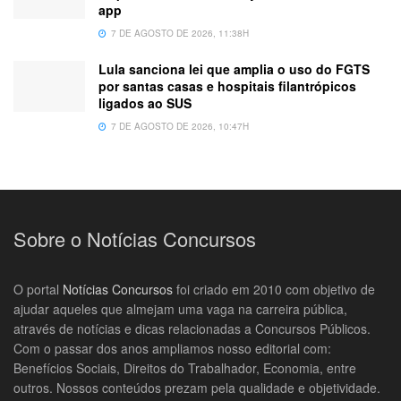
app
7 DE AGOSTO DE 2026, 11:38H
Lula sanciona lei que amplia o uso do FGTS
por santas casas e hospitais filantrópicos
ligados ao SUS
7 DE AGOSTO DE 2026, 10:47H
Sobre o Notícias Concursos
O portal
Notícias Concursos
foi criado em 2010 com objetivo de
ajudar aqueles que almejam uma vaga na carreira pública,
através de notícias e dicas relacionadas a Concursos Públicos.
Com o passar dos anos ampliamos nosso editorial com:
Benefícios Sociais, Direitos do Trabalhador, Economia, entre
outros. Nossos conteúdos prezam pela qualidade e objetividade.