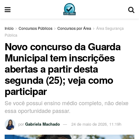
Início
Concursos Públicos
Concursos por Área
Área Segurança
Pública
Novo concurso da Guarda
Municipal tem inscrições
abertas a partir desta
segunda (25); veja como
participar
Se você possui ensino médio completo, não deixe
essa oportunidade passar.
por
Gabriela Machado
24 de maio de 2026, 11:19h