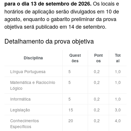
Os locais e
para o dia 13 de setembro de 2026.
horários de aplicação serão divulgados em 10 de
agosto, enquanto o gabarito preliminar da prova
objetiva será publicado em 14 de setembro.
Detalhamento da prova objetiva
Quest
Pont
Tot
Disciplina
ões
os
al
Língua Portuguesa
5
0,2
1,0
Matemática e Raciocínio
5
0,2
1,0
Lógico
Informática
5
0,2
1,0
Legislação
15
0,2
3,0
Conhecimentos
20
0,2
4,0
Específicos