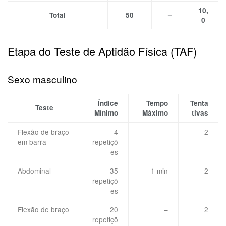
10,
Total
50
–
0
Etapa do Teste de Aptidão Física (TAF)
Sexo masculino
Índice
Tempo
Tenta
Teste
Mínimo
Máximo
tivas
Flexão de braço
4
–
2
em barra
repetiçõ
es
Abdominal
35
1 min
2
repetiçõ
es
Flexão de braço
20
–
2
repetiçõ