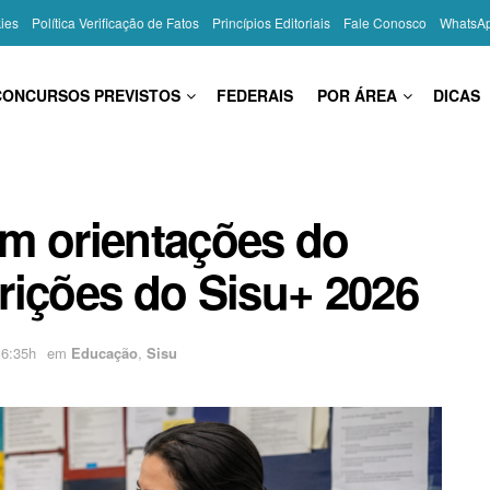
kies
Política Verificação de Fatos
Princípios Editoriais
Fale Conosco
WhatsA
CONCURSOS PREVISTOS
FEDERAIS
POR ÁREA
DICAS
m orientações do
rições do Sisu+ 2026
16:35h
em
Educação
,
Sisu