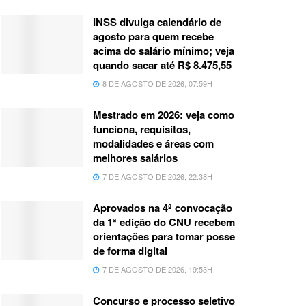
INSS divulga calendário de
agosto para quem recebe
acima do salário mínimo; veja
quando sacar até R$ 8.475,55
8 DE AGOSTO DE 2026, 07:59H
Mestrado em 2026: veja como
funciona, requisitos,
modalidades e áreas com
melhores salários
7 DE AGOSTO DE 2026, 22:38H
Aprovados na 4ª convocação
da 1ª edição do CNU recebem
orientações para tomar posse
de forma digital
7 DE AGOSTO DE 2026, 19:53H
Concurso e processo seletivo