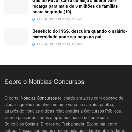
Gás do Povo: Caixa começa a liberar vale-
recarga para mais de 3 milhões de famílias
nesta segunda (10)
9 DE AGOSTO DE 2026, 08:14H
Benefício do INSS: descubra quando o salário-
maternidade pode ser pago ao pai
8 DE AGOSTO DE 2026, 21:29H
Sobre o Notícias Concursos
O portal
Notícias Concursos
foi criado em 2010 com objetivo de
ajudar aqueles que almejam uma vaga na carreira pública,
através de notícias e dicas relacionadas a Concursos Públicos.
Com o passar dos anos ampliamos nosso editorial com:
Benefícios Sociais, Direitos do Trabalhador, Economia, entre
outros. Nossos conteúdos prezam pela qualidade e objetividade.