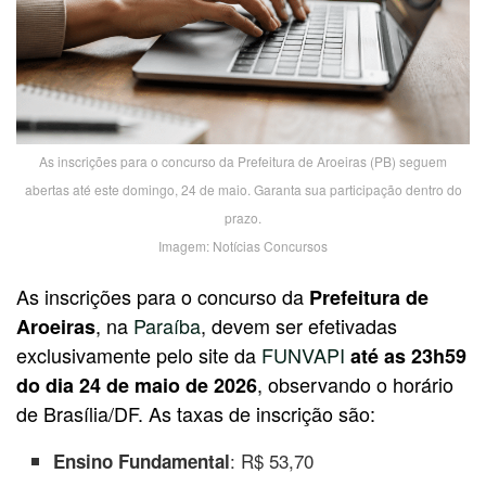
As inscrições para o concurso da Prefeitura de Aroeiras (PB) seguem
abertas até este domingo, 24 de maio. Garanta sua participação dentro do
prazo.
Imagem: Notícias Concursos
As inscrições para o concurso da
Prefeitura de
, na
Paraíba
, devem ser efetivadas
Aroeiras
exclusivamente pelo site da
FUNVAPI
até as 23h59
, observando o horário
do dia 24 de maio de 2026
de Brasília/DF. As taxas de inscrição são:
: R$ 53,70
Ensino Fundamental