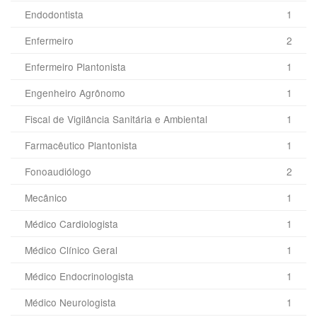
Endodontista
1
Enfermeiro
2
Enfermeiro Plantonista
1
Engenheiro Agrônomo
1
Fiscal de Vigilância Sanitária e Ambiental
1
Farmacêutico Plantonista
1
Fonoaudiólogo
2
Mecânico
1
Médico Cardiologista
1
Médico Clínico Geral
1
Médico Endocrinologista
1
Médico Neurologista
1