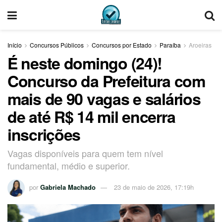
Início
Concursos Públicos
Concursos por Estado
Paraíba
Aroeiras
É neste domingo (24)!
Concurso da Prefeitura com
mais de 90 vagas e salários
de até R$ 14 mil encerra
inscrições
Vagas disponíveis para quem tem nível
fundamental, médio e superior.
por
Gabriela Machado
23 de maio de 2026, 17:19h