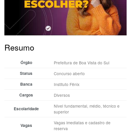
Resumo
Órgão
Prefeitura de Boa Vista do Sul
Status
Concurso aberto
Banca
Instituto Fênix
Cargos
Diversos
Nível fundamental, médio, técnico e
Escolaridade
superior
Vagas imediatas e cadastro de
Vagas
reserva