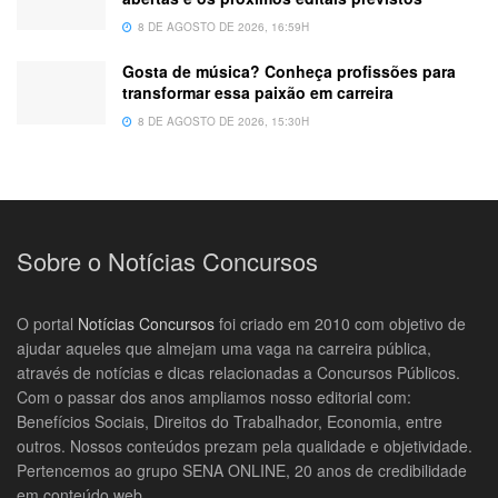
8 DE AGOSTO DE 2026, 16:59H
Gosta de música? Conheça profissões para
transformar essa paixão em carreira
8 DE AGOSTO DE 2026, 15:30H
Sobre o Notícias Concursos
O portal
Notícias Concursos
foi criado em 2010 com objetivo de
ajudar aqueles que almejam uma vaga na carreira pública,
através de notícias e dicas relacionadas a Concursos Públicos.
Com o passar dos anos ampliamos nosso editorial com:
Benefícios Sociais, Direitos do Trabalhador, Economia, entre
outros. Nossos conteúdos prezam pela qualidade e objetividade.
Pertencemos ao grupo SENA ONLINE, 20 anos de credibilidade
em conteúdo web.