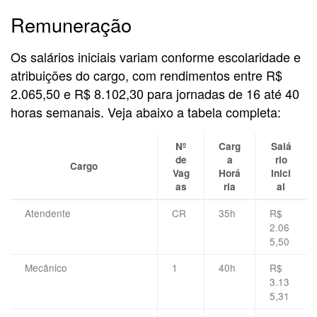
Remuneração
Os salários iniciais variam conforme escolaridade e
atribuições do cargo, com rendimentos entre R$
2.065,50 e R$ 8.102,30 para jornadas de 16 até 40
horas semanais. Veja abaixo a tabela completa:
Nº
Carg
Salá
de
a
rio
Cargo
Vag
Horá
Inici
as
ria
al
Atendente
CR
35h
R$
2.06
5,50
Mecânico
1
40h
R$
3.13
5,31