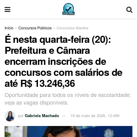
Início
Concursos Públicos
Concursos Abertos
É nesta quarta-feira (20):
Prefeitura e Câmara
encerram inscrições de
concursos com salários de
até R$ 13.246,36
Oportunidade para todos os níveis de escolaridade;
veja as vagas disponíveis.
por
Gabriela Machado
19 de maio de 2026, 13:49h