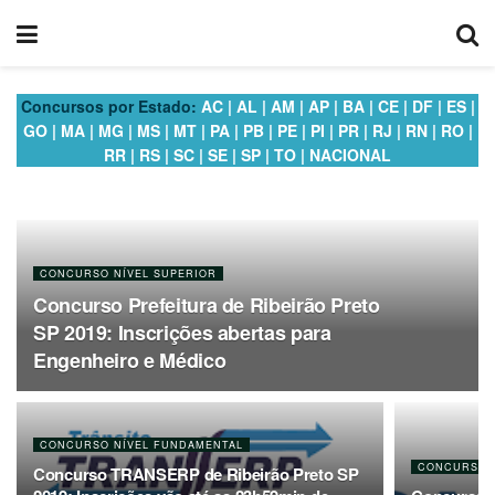
Concursos por Estado:
AC
|
AL
|
AM
|
AP
|
BA
|
CE
|
DF
|
ES
|
GO
|
MA
|
MG
|
MS
|
MT
|
PA
|
PB
|
PE
|
PI
|
PR
|
RJ
|
RN
|
RO
|
RR
|
RS
|
SC
|
SE
|
SP
|
TO
|
NACIONAL
CONCURSO NÍVEL SUPERIOR
Concurso Prefeitura de Ribeirão Preto
SP 2019: Inscrições abertas para
Engenheiro e Médico
CONCURSO NÍVEL FUNDAMENTAL
CONCURSO 
Concurso TRANSERP de Ribeirão Preto SP