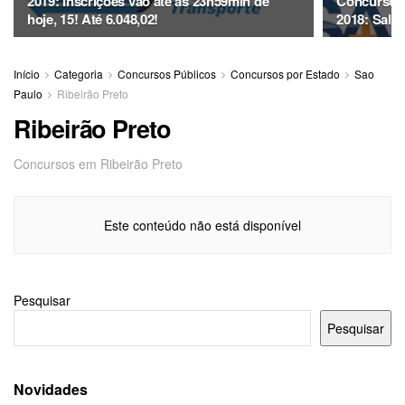
2019: Inscrições vão até as 23h59min de
Concurso 
hoje, 15! Até 6.048,02!
2018: Salár
Início
Categoria
Concursos Públicos
Concursos por Estado
Sao
Paulo
Ribeirão Preto
Ribeirão Preto
Concursos em Ribeirão Preto
Este conteúdo não está disponível
Pesquisar
Pesquisar
Novidades