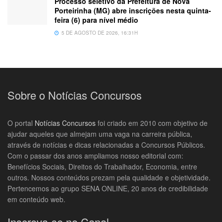
Processo seletivo da Prefeitura de Nova
Porteirinha (MG) abre inscrições nesta quinta-
feira (6) para nível médio
5 DE AGOSTO DE 2026, 16:31H
Sobre o Notícias Concursos
O portal
Notícias Concursos
foi criado em 2010 com objetivo de
ajudar aqueles que almejam uma vaga na carreira pública,
através de notícias e dicas relacionadas a Concursos Públicos.
Com o passar dos anos ampliamos nosso editorial com:
Benefícios Sociais, Direitos do Trabalhador, Economia, entre
outros. Nossos conteúdos prezam pela qualidade e objetividade.
Pertencemos ao grupo SENA ONLINE, 20 anos de credibilidade
em conteúdo web.
Inscreva-se no Canal