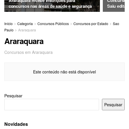
Araraquara recebe inscrições para
Concurso P
concursos nas áreas de saúde e segurança
Saiu edital
Início
Categoria
Concursos Públicos
Concursos por Estado
Sao
Paulo
Araraquara
Araraquara
Concursos em Araraquara
Este conteúdo não está disponível
Pesquisar
Pesquisar
Novidades