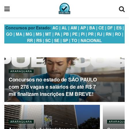
Concursos por Estado:
AC
|
AL
|
AM
|
AP
|
BA
|
CE
|
DF
|
ES
|
GO
|
MA
|
MG
|
MS
|
MT
|
PA
|
PB
|
PE
|
PI
|
PR
|
RJ
|
RN
|
RO
|
RR
|
RS
|
SC
|
SE
|
SP
|
TO
|
NACIONAL
ARARAQUARA
Concursos no estado de SÃO PAULO
com 278 vagas e salários de até R$ 7
mil finalizam inscrições EM BREVE!
ARARAQUARA
ARARAQUAR