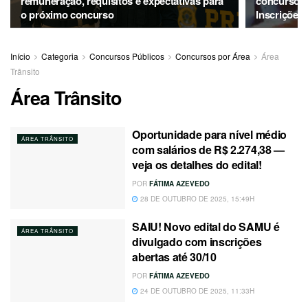
remuneração, requisitos e expectativas para
concurso c
o próximo concurso
Inscrições 
Início
Categoria
Concursos Públicos
Concursos por Área
Área
Trânsito
Área Trânsito
Oportunidade para nível médio
ÁREA TRÂNSITO
com salários de R$ 2.274,38 —
veja os detalhes do edital!
POR
FÁTIMA AZEVEDO
28 DE OUTUBRO DE 2025, 15:49H
SAIU! Novo edital do SAMU é
ÁREA TRÂNSITO
divulgado com inscrições
abertas até 30/10
POR
FÁTIMA AZEVEDO
24 DE OUTUBRO DE 2025, 11:33H