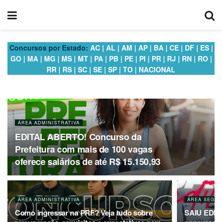
Concursos por Estado:
AC
|
AL
|
AM
|
AP
|
BA
|
CE
|
DF
|
ES
|
GO
|
MA
|
MG
|
MS
|
MT
|
PA
|
PB
|
PE
|
PI
|
PR
|
RJ
|
RN
|
RO
|
RR
|
RS
|
SC
|
SE
|
SP
|
TO
|
NACIONAL
ÁREA ADMINISTRATIVA
EDITAL ABERTO! Concurso da
Prefeitura com mais de 100 vagas
oferece salários de até R$ 15.150,93
ÁREA ADMINISTRATIVA
ÁREA SEGUR
Como ingressar na PRF? Veja tudo sobre
SAIU EDITA