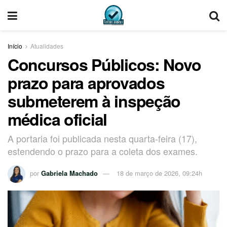
Início
Atualidades
Concursos Públicos: Novo
prazo para aprovados
submeterem à inspeção
médica oficial
A portaria foi publicada nesta quarta-feira (17),
estendendo o prazo para a coleta dos exames.
por
Gabriela Machado
18 de março de 2026, 09:24h