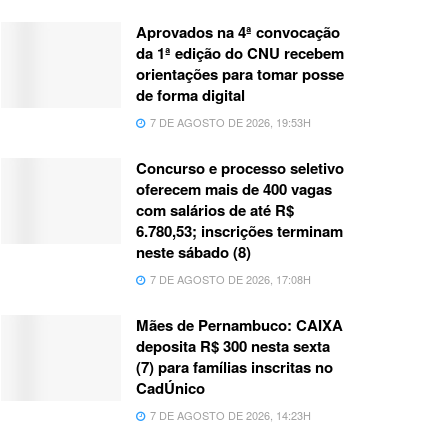
Aprovados na 4ª convocação
da 1ª edição do CNU recebem
orientações para tomar posse
de forma digital
7 DE AGOSTO DE 2026, 19:53H
Concurso e processo seletivo
oferecem mais de 400 vagas
com salários de até R$
6.780,53; inscrições terminam
neste sábado (8)
7 DE AGOSTO DE 2026, 17:08H
Mães de Pernambuco: CAIXA
deposita R$ 300 nesta sexta
(7) para famílias inscritas no
CadÚnico
7 DE AGOSTO DE 2026, 14:23H