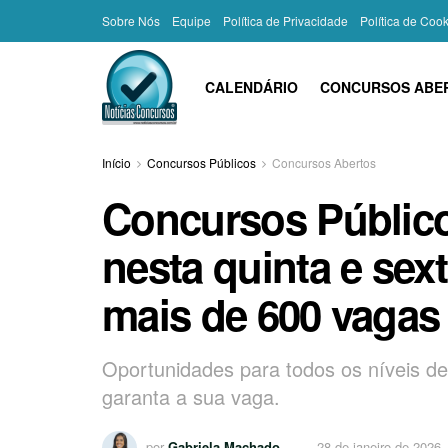
Sobre Nós
Equipe
Política de Privacidade
Política de Coo
CALENDÁRIO
CONCURSOS ABE
Início
Concursos Públicos
Concursos Abertos
Concursos Público
nesta quinta e sext
mais de 600 vagas
Oportunidades para todos os níveis de
garanta a sua vaga.
por
Gabriela Machado
28 de janeiro de 2026,