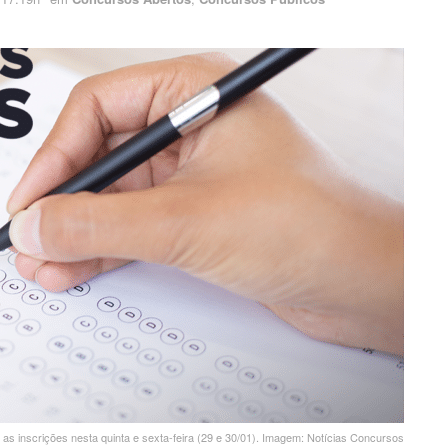
as inscrições nesta quinta e sexta-feira (29 e 30/01). Imagem: Notícias Concursos