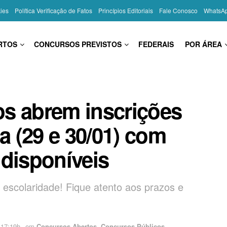
kies
Política Verificação de Fatos
Princípios Editoriais
Fale Conosco
WhatsA
RTOS
CONCURSOS PREVISTOS
FEDERAIS
POR ÁREA
s abrem inscrições
a (29 e 30/01) com
 disponíveis
 escolaridade! Fique atento aos prazos e
 17:19h
em
Concursos Abertos
,
Concursos Públicos