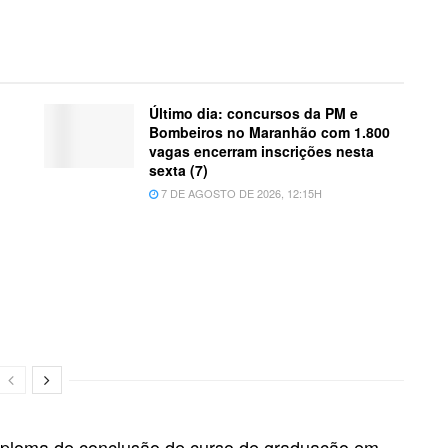
Último dia: concursos da PM e
Bombeiros no Maranhão com 1.800
vagas encerram inscrições nesta
sexta (7)
7 DE AGOSTO DE 2026, 12:15H
diploma de conclusão de curso de graduação em