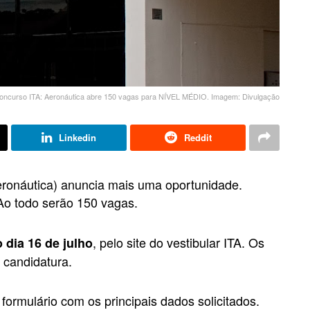
oncurso ITA: Aeronáutica abre 150 vagas para NÍVEL MÉDIO. Imagem: Divulgação
Linkedin
Reddit
Aeronáutica) anuncia mais uma oportunidade.
 Ao todo serão 150 vagas.
, pelo site do vestibular ITA. Os
o dia 16 de julho
 candidatura.
formulário com os principais dados solicitados.