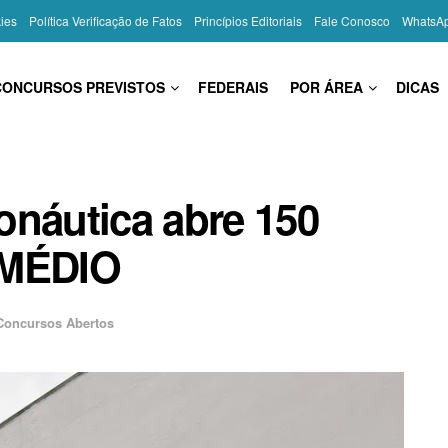
kies
Política Verificação de Fatos
Princípios Editoriais
Fale Conosco
WhatsA
CONCURSOS PREVISTOS
FEDERAIS
POR ÁREA
DICAS
onáutica abre 150
 MÉDIO
Concursos Abertos