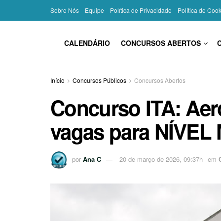
Sobre Nós
Equipe
Política de Privacidade
Política de Coo
CALENDÁRIO
CONCURSOS ABERTOS
Início
Concursos Públicos
Concursos Abertos
Concurso ITA: Aer
vagas para NÍVEL
por
Ana C
20 de março de 2026, 09:37h
em