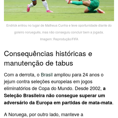
Endrick entrou no lugar de Matheus Cunha e teve oportunidade diante do
goleiro norueguês, mas não conseguiu concluir bem a jogada.
Imagem: Reprodução/FIFA
Consequências históricas e
manutenção de tabus
Com a derrota, o
Brasil
ampliou para 24 anos o
jejum contra seleções europeias em jogos
eliminatórios de Copa do Mundo. Desde 2002,
a
Seleção Brasileira não consegue superar um
.
adversário da Europa em partidas de mata-mata
A Noruega, por outro lado, manteve a