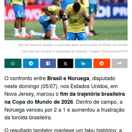
Neymar aparece abatido no gramado após a eliminação do Brasil, em partida
marcada por emoção e despedida da Seleção. Imagem: Reprodução/FIFA
O confronto entre
, disputado
Brasil e Noruega
neste domingo (05/07), nos Estados Unidos, em
Nova Jersey, marcou o
fim da trajetória brasileira
. Dentro de campo, a
na
Copa do Mundo
de 2026
Noruega venceu por 2 a 1 e aumentou a frustração
da torcida brasileira.
O resultado também manteve um tabu histórico: a