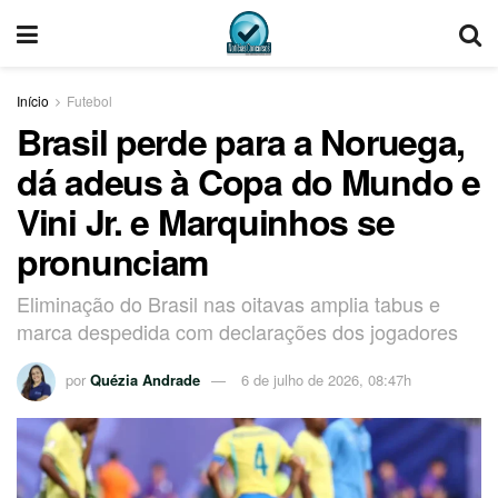
Início
Futebol
Brasil perde para a Noruega,
dá adeus à Copa do Mundo e
Vini Jr. e Marquinhos se
pronunciam
Eliminação do Brasil nas oitavas amplia tabus e
marca despedida com declarações dos jogadores
por
Quézia Andrade
6 de julho de 2026, 08:47h