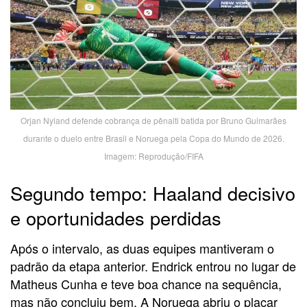
Orjan Nyland defende cobrança de pênalti batida por Bruno Guimarães
durante o duelo entre Brasil e Noruega pela Copa do Mundo de 2026.
Imagem: Reprodução/FIFA
Segundo tempo: Haaland decisivo
e oportunidades perdidas
Após o intervalo, as duas equipes mantiveram o
padrão da etapa anterior. Endrick entrou no lugar de
Matheus Cunha e teve boa chance na sequência,
mas não concluiu bem. A Noruega abriu o placar