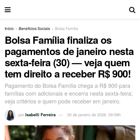
Início
Benefícios Sociais
Bolsa Família
Bolsa Família finaliza os
pagamentos de janeiro nesta
sexta-feira (30) — veja quem
tem direito a receber R$ 900!
Pagamento do Bolsa Família chega a R$ 900 para
famílias com adicionais e encerra nesta sexta-feira;
veja critérios e quem pode receber em janeiro.
por
Isabelli Ferreira
30 de janeiro de 2026, 09:59h