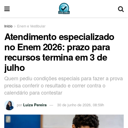
Início
Enem e Vestibular
Atendimento especializado
no Enem 2026: prazo para
recursos termina em 3 de
julho
Quem pediu condições especiais para fazer a prova
precisa conferir o resultado e correr contra o
calendário para contestar
por
Luiza Pereira
30 de junho de 2026, 08:59h