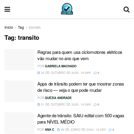
Início
Tag
transito
Tag:
transito
Regras para quem usa ciclomotores elétricos
vão mudar no ano que vem
POR
GABRIELA MACHADO
22 DE OUTUBRO DE 2025, 19:39H
0
Apps de trânsito podem ter que mostrar zonas
de risco — veja o que pode mudar
POR
QUÉZIA ANDRADE
21 DE OUTUBRO DE 2025, 19:39H
0
Agente de trânsito: SAIU edital com 500 vagas
para NÍVEL MÉDIO
POR
ANA C
29 DE JUNHO DE 2024, 14:32H
0