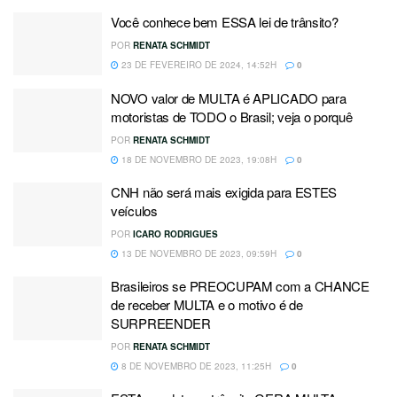
Você conhece bem ESSA lei de trânsito?
POR
RENATA SCHMIDT
23 DE FEVEREIRO DE 2024, 14:52H
0
NOVO valor de MULTA é APLICADO para
motoristas de TODO o Brasil; veja o porquê
POR
RENATA SCHMIDT
18 DE NOVEMBRO DE 2023, 19:08H
0
CNH não será mais exigida para ESTES
veículos
POR
ICARO RODRIGUES
13 DE NOVEMBRO DE 2023, 09:59H
0
Brasileiros se PREOCUPAM com a CHANCE
de receber MULTA e o motivo é de
SURPREENDER
POR
RENATA SCHMIDT
8 DE NOVEMBRO DE 2023, 11:25H
0