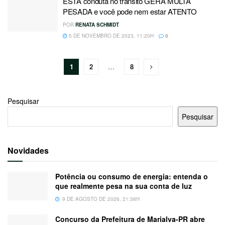
ESTA conduta no trânsito GERA MULTA
PESADA e você pode nem estar ATENTO
POR
RENATA SCHMIDT
5 DE NOVEMBRO DE 2023, 11:20H
0
1
2
…
8
Pesquisar
Pesquisar
Novidades
Potência ou consumo de energia: entenda o
que realmente pesa na sua conta de luz
9 DE AGOSTO DE 2026, 21:38H
Concurso da Prefeitura de Marialva-PR abre