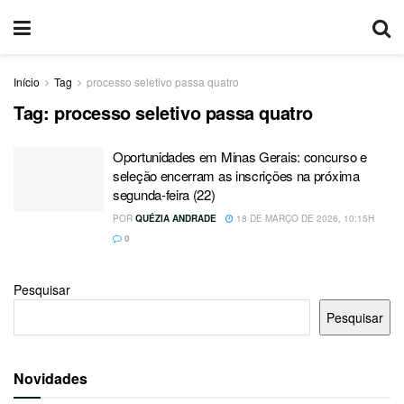
Início
Tag
processo seletivo passa quatro
Tag:
processo seletivo passa quatro
Oportunidades em Minas Gerais: concurso e
seleção encerram as inscrições na próxima
segunda-feira (22)
POR
QUÉZIA ANDRADE
18 DE MARÇO DE 2026, 10:15H
0
Pesquisar
Pesquisar
Novidades