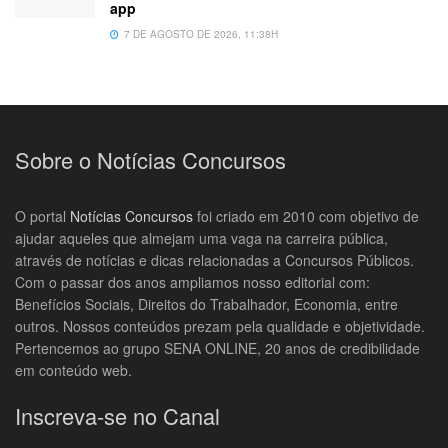
app
7 DE AGOSTO DE 2026, 11:38H
Sobre o Notícias Concursos
O portal
Notícias Concursos
foi criado em 2010 com objetivo de
ajudar aqueles que almejam uma vaga na carreira pública,
através de notícias e dicas relacionadas a Concursos Públicos.
Com o passar dos anos ampliamos nosso editorial com:
Benefícios Sociais, Direitos do Trabalhador, Economia, entre
outros. Nossos conteúdos prezam pela qualidade e objetividade.
Pertencemos ao grupo SENA ONLINE, 20 anos de credibilidade
em conteúdo web.
Inscreva-se no Canal