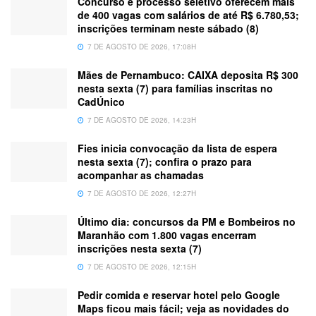
Concurso e processo seletivo oferecem mais
de 400 vagas com salários de até R$ 6.780,53;
inscrições terminam neste sábado (8)
7 DE AGOSTO DE 2026, 17:08H
Mães de Pernambuco: CAIXA deposita R$ 300
nesta sexta (7) para famílias inscritas no
CadÚnico
7 DE AGOSTO DE 2026, 14:23H
Fies inicia convocação da lista de espera
nesta sexta (7); confira o prazo para
acompanhar as chamadas
7 DE AGOSTO DE 2026, 12:27H
Último dia: concursos da PM e Bombeiros no
Maranhão com 1.800 vagas encerram
inscrições nesta sexta (7)
7 DE AGOSTO DE 2026, 12:15H
Pedir comida e reservar hotel pelo Google
Maps ficou mais fácil; veja as novidades do