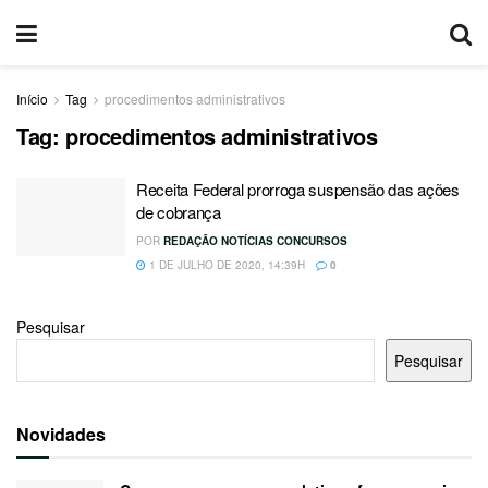
Início
Tag
procedimentos administrativos
Tag:
procedimentos administrativos
Receita Federal prorroga suspensão das ações
de cobrança
POR
REDAÇÃO NOTÍCIAS CONCURSOS
1 DE JULHO DE 2020, 14:39H
0
Pesquisar
Pesquisar
Novidades