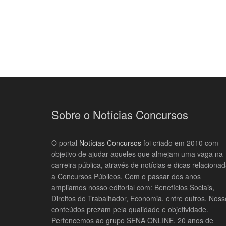
Sobre o Notícias Concursos
O portal
Notícias Concursos
foi criado em 2010 com
objetivo de ajudar aqueles que almejam uma vaga na
carreira pública, através de notícias e dicas relaciona
a Concursos Públicos. Com o passar dos anos
ampliamos nosso editorial com: Benefícios Sociais,
Direitos do Trabalhador, Economia, entre outros. Noss
conteúdos prezam pela qualidade e objetividade.
Pertencemos ao grupo SENA ONLINE, 20 anos de