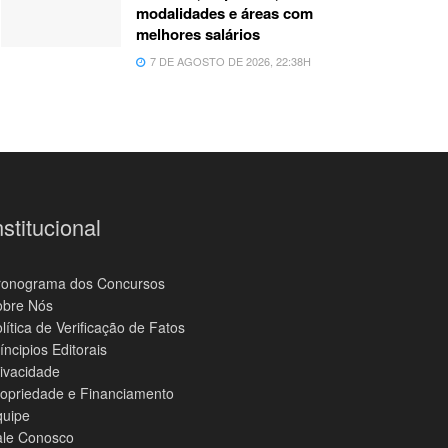
modalidades e áreas com
melhores salários
7 DE AGOSTO DE 2026, 22:38H
nstitucional
ronograma dos Concursos
obre Nós
lítica de Verificação de Fatos
íncipios Editorais
ivacidade
opriedade e Financiamento
quipe
ale Conosco