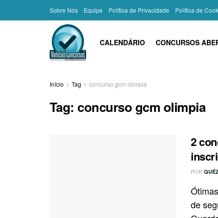
Sobre Nós
Equipe
Política de Privacidade
Política de Coo
CALENDÁRIO
CONCURSOS ABE
Início
Tag
concurso gcm olimpia
Tag:
concurso gcm olimpia
2 con
inscr
POR
QUÉZ
Ótimas
de seg