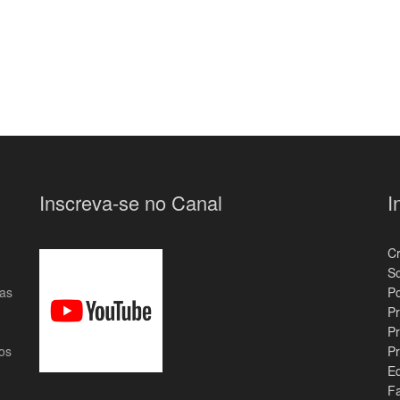
Inscreva-se no Canal
I
C
S
das
Po
Pr
Pr
os
Pr
E
F