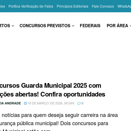
kies
Política Verificação de Fatos
Princípios Editoriais
Fale Conosco
WhatsA
RTOS
CONCURSOS PREVISTOS
FEDERAIS
POR ÁREA
cursos Guarda Municipal 2025 com
ições abertas! Confira oportunidades
18 DE MARÇO DE 2026, 09:24H
IA ANDRADE
0
 notícias para quem deseja seguir carreira na área
urança pública municipal! Dois concursos para