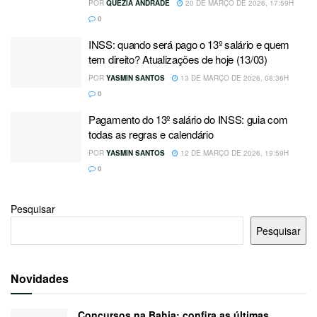
POR
QUÉZIA ANDRADE
20 DE MARÇO DE 2026, 17:59H
0
INSS: quando será pago o 13º salário e quem
tem direito? Atualizações de hoje (13/03)
POR
YASMIN SANTOS
13 DE MARÇO DE 2026, 08:36H
0
Pagamento do 13º salário do INSS: guia com
todas as regras e calendário
POR
YASMIN SANTOS
12 DE MARÇO DE 2026, 19:59H
0
Pesquisar
Pesquisar
Novidades
Concursos na Bahia: confira as últimas