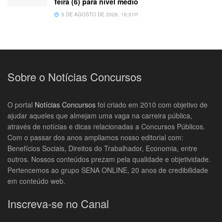
feira (6) para nível médio
5 DE AGOSTO DE 2026, 16:31H
Sobre o Notícias Concursos
O portal
Notícias Concursos
foi criado em 2010 com objetivo de
ajudar aqueles que almejam uma vaga na carreira pública,
através de notícias e dicas relacionadas a Concursos Públicos.
Com o passar dos anos ampliamos nosso editorial com:
Benefícios Sociais, Direitos do Trabalhador, Economia, entre
outros. Nossos conteúdos prezam pela qualidade e objetividade.
Pertencemos ao grupo SENA ONLINE, 20 anos de credibilidade
em conteúdo web.
Inscreva-se no Canal