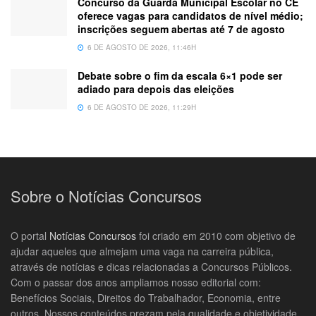
Concurso da Guarda Municipal Escolar no CE
oferece vagas para candidatos de nível médio;
inscrições seguem abertas até 7 de agosto
6 DE AGOSTO DE 2026, 11:46H
Debate sobre o fim da escala 6×1 pode ser
adiado para depois das eleições
6 DE AGOSTO DE 2026, 11:29H
Sobre o Notícias Concursos
O portal
Notícias Concursos
foi criado em 2010 com objetivo de
ajudar aqueles que almejam uma vaga na carreira pública,
através de notícias e dicas relacionadas a Concursos Públicos.
Com o passar dos anos ampliamos nosso editorial com:
Benefícios Sociais, Direitos do Trabalhador, Economia, entre
outros. Nossos conteúdos prezam pela qualidade e objetividade.