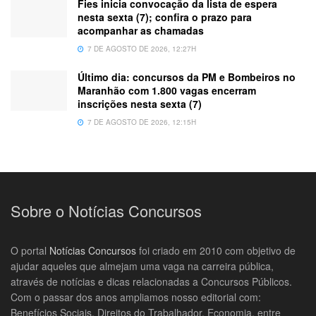
Fies inicia convocação da lista de espera
nesta sexta (7); confira o prazo para
acompanhar as chamadas
7 DE AGOSTO DE 2026, 12:27H
Último dia: concursos da PM e Bombeiros no
Maranhão com 1.800 vagas encerram
inscrições nesta sexta (7)
7 DE AGOSTO DE 2026, 12:15H
Sobre o Notícias Concursos
O portal
Notícias Concursos
foi criado em 2010 com objetivo de
ajudar aqueles que almejam uma vaga na carreira pública,
através de notícias e dicas relacionadas a Concursos Públicos.
Com o passar dos anos ampliamos nosso editorial com:
Benefícios Sociais, Direitos do Trabalhador, Economia, entre