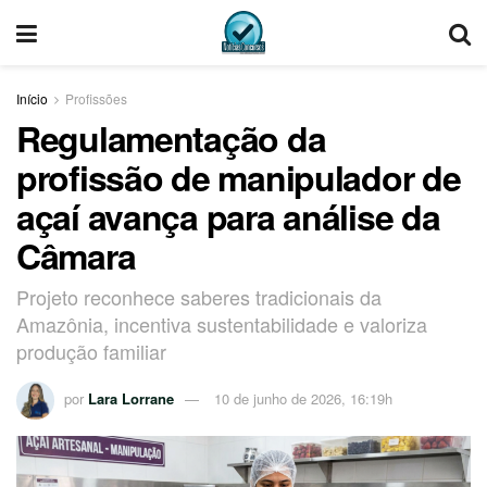
Início
Profissões
Regulamentação da
profissão de manipulador de
açaí avança para análise da
Câmara
Projeto reconhece saberes tradicionais da
Amazônia, incentiva sustentabilidade e valoriza
produção familiar
por
Lara Lorrane
10 de junho de 2026, 16:19h