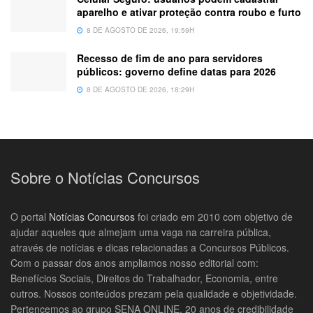
aparelho e ativar proteção contra roubo e furto
8 DE AGOSTO DE 2026, 19:59H
Recesso de fim de ano para servidores
públicos: governo define datas para 2026
8 DE AGOSTO DE 2026, 18:29H
Sobre o Notícias Concursos
O portal
Notícias Concursos
foi criado em 2010 com objetivo de
ajudar aqueles que almejam uma vaga na carreira pública,
através de notícias e dicas relacionadas a Concursos Públicos.
Com o passar dos anos ampliamos nosso editorial com:
Benefícios Sociais, Direitos do Trabalhador, Economia, entre
outros. Nossos conteúdos prezam pela qualidade e objetividade.
Pertencemos ao grupo SENA ONLINE, 20 anos de credibilidade